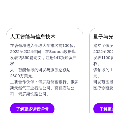
科研方向与成果
人工智能与信息技术
人工智能与信息技术
量子与光
量子与
在该领域进入全球大学排名前100位。
建立了俄
2022至2024年间：在Scopus数据库
2022至2
发表约850篇论文，注册141项知识产
发表110
权。
权。
人工智能领域的研发与服务总额达
该领域的工
2600万美元。
元。
主要合作伙伴：俄罗斯储蓄银行、俄罗
研发范围
斯天然气工业石油公司、鞑靼石油公
医疗诊断
司、俄罗斯铁路公司。
了解更多课程详情
了解更