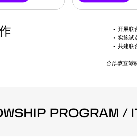
开展联
作
实施试
共建联
合作事宜请联系：
/ ITMO院士项目
LOWSHIP PROGRAM /