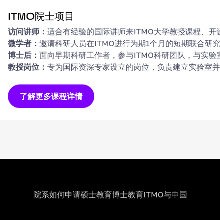
ITMO院士项目
ITMO院士项目
访问讲师：
适合有经验的国际讲师来ITMO大学教授课程、开
微学者：
邀请科研人员在ITMO进行为期1个月的短期联合研
博士后：
面向早期科研工作者，参与ITMO科研团队，与实
教授岗位：
专为国际资深专家设立的岗位，负责建立实验室并每
了解更多课程详情
院系
如何申请
硕士教育
博士教育
ITMO与中国